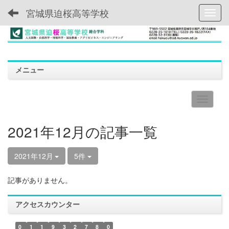
宮城県迫桜高等学校
Toggl
メニュー
2021年12月の記事一覧
2021年12月
5件
記事がありません。
アクセスカウンター
0
1
1
9
3
2
7
8
0