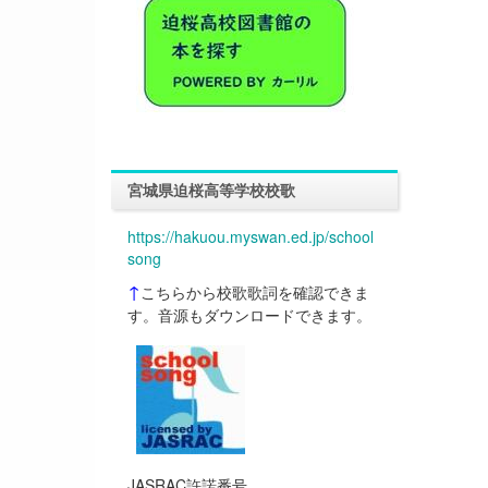
宮城県迫桜高等学校校歌
https://hakuou.myswan.ed.jp/school
song
↑
こちらから校歌歌詞を確認できま
す。音源もダウンロードできます。
JASRAC許諾番号