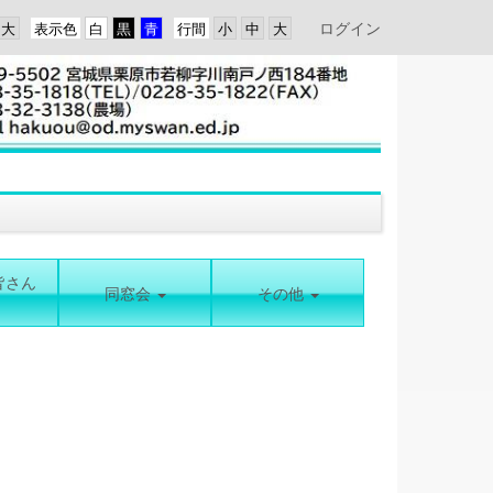
ログイン
表示色
行間
皆さん
同窓会
その他