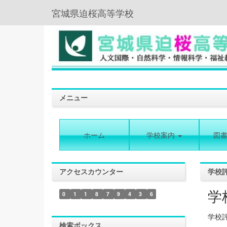
宮城県迫桜高等学校
メニュー
ホーム
学校案内
図
アクセスカウンター
学校
学
0
1
1
8
7
9
4
3
6
学校
検索ボックス