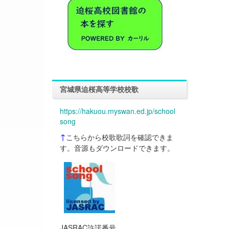
宮城県迫桜高等学校校歌
https://hakuou.myswan.ed.jp/school
song
↑
こちらから校歌歌詞を確認できま
す。音源もダウンロードできます。
JASRAC許諾番号