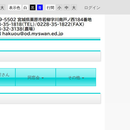
ログイン
表示色
行間
皆さん
同窓会
その他