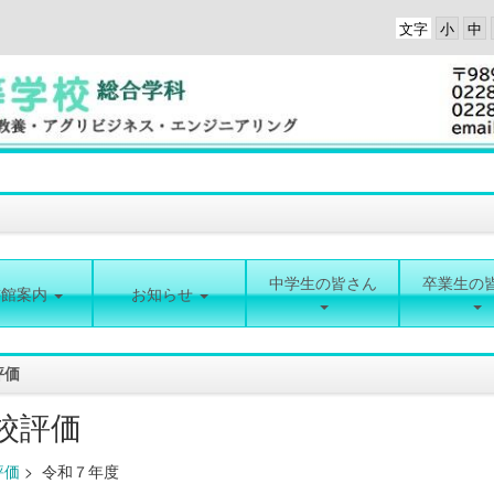
文字
中学生の皆さん
卒業生の
書館案内
お知らせ
評価
校評価
評価
>
令和７年度