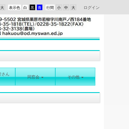
ログイン
表示色
行間
皆さん
同窓会
その他