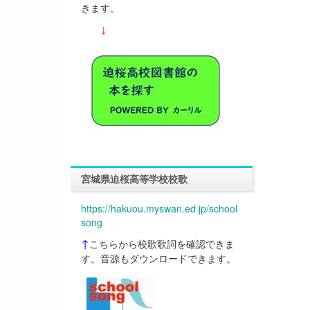
きます。
↓
宮城県迫桜高等学校校歌
https://hakuou.myswan.ed.jp/school
song
↑
こちらから校歌歌詞を確認できま
す。音源もダウンロードできます。