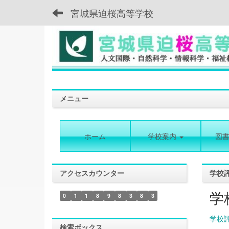
宮城県迫桜高等学校
メニュー
ホーム
学校案内
図
アクセスカウンター
学校
学
0
1
1
8
9
8
3
8
3
学校
検索ボックス