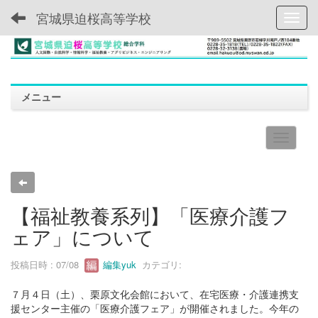
宮城県迫桜高等学校
Toggl
メニュー
【福祉教養系列】「医療介護フ
ェア」について
投稿日時 : 07/08
編集yuk
カテゴリ:
７月４日（土）、栗原文化会館において、在宅医療・介護連携支
援センター主催の「医療介護フェア」が開催されました。今年の