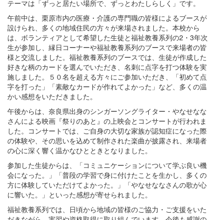
テーマは「ずっと居たい場所で、ずっとわたしらしく」です。
午前中は、栗原市内の医療・介護の専門職の皆様によるブースが
設けられ、多くの地域住民の方々が来場されました。本校から
は、ボランティアとして希望した生徒と福祉教養系列の2・3年次
生が参加し、縁日コーナーや福祉教養系列のブースで来場者の皆
様と交流しました。福祉教養系列のブースでは、生徒が作成した
好きな柄のカードを選んでいただき、名刺に点字を打つ体験を実
施しました。５０名を超える方々にご参加いただき、「初めて点
字を打った」「素敵なカードが作れてよかった」など、多くの温
かい感想をいただきました。
午後からは、奈良県出身のシンガーソングライター・やなせなな
さんによる映画『祭りのあと』の上映会とコンサートが行われま
した。コンサートでは、ご自身の大切な家族が認知症になった際
の体験や、その思いを込めて制作された楽曲が披露され、来場者
の心に深く響く温かなひとときとなりました。
参加した生徒からは、「コミュニケーションについて学ぶ良い機
会になった。」「普段の学習で身に付けたことを生かし、多くの
方に体験していただけてよかった。」「やなせななさんの歌が心
に響いた。」といった感想が寄せられました。
福祉教養系列では、日頃から地域の皆様のご協力・ご支援をいた
だきながら、実習や資格取得に取り組んでいます。今後も感謝の